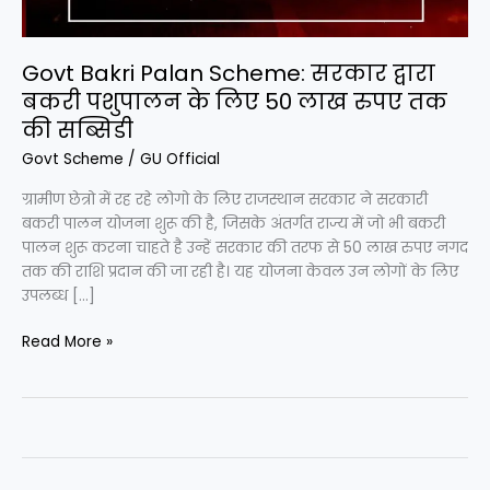
के
लिए
50
Govt Bakri Palan Scheme: सरकार द्वारा
लाख
बकरी पशुपालन के लिए 50 लाख रुपए तक
रुपए
की सब्सिडी
तक
Govt Scheme
/
GU Official
की
सब्सिडी
ग्रामीण छेत्रो में रह रहे लोगो के लिए राजस्थान सरकार ने सरकारी
बकरी पालन योजना शुरू की है, जिसके अंतर्गत राज्य में जो भी बकरी
पालन शुरू करना चाहते है उन्हें सरकार की तरफ से 50 लाख रुपए नगद
तक की राशि प्रदान की जा रही है। यह योजना केवल उन लोगों के लिए
उपलब्ध […]
Read More »