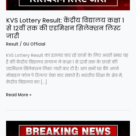
12वीं
तक
की
KVS Lottery Result: केंद्रीय विद्यालय कक्षा 1
एडमिशन
से 12वीं तक की एडमिशन सिलेक्शन लिस्ट
सिलेक्शन
जारी
लिस्ट
Result
/
GU Official
जारी
KVS Lottery Result का इंतज़ार कर रहे छात्रों के लिए अच्छी खबर यह
है की केंद्रीय विद्यालय संगठन ने कक्षा 1 से 12वीं तक के छात्रों की
एडमिशन सिलेक्शन लिस्ट जारी कर दी है। आप सभी घर बैठे अपने
मोबाइल फोन पे रिजल्ट चेक कर सकते है। भारतीय शिक्षा के क्षेत्र में,
केंद्रीय विद्यालय का […]
Read More »
UP
Board